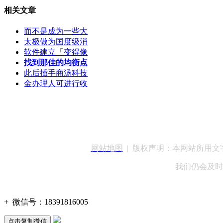
相关文章
而不是成为一些大
太极做为国度级消
软件建立「变得像
找到那佳的均衡点
此后插手商汤科技
金办理人可进行收
客服QQ：100148
网站地图
| 版权声明：本网站所用
我们仍会及时
+
微信号：
18391816005
点击复制微信