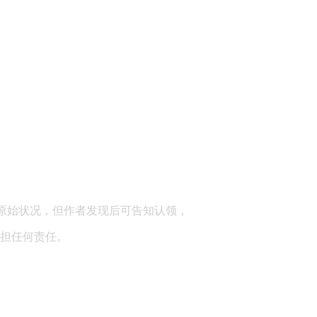
顾问：陕西润丰律师事务所
原始状况，但作者发现后可告知认领，
担任何责任。