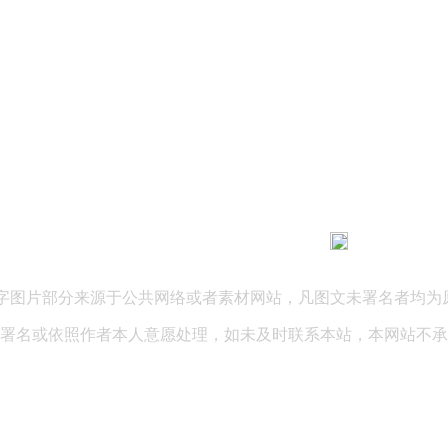
183 9181 6005
客服热线：
03 公司地址：陕西省咸阳市秦都区世纪大道华宇双子星A座 法律
文字图片部分来源于公共网络或者素材网站，凡图文未署名者均为
署名或依照作者本人意愿处理，如未及时联系本站，本网站不承