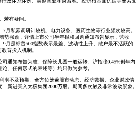
进行政体系体例、美越商业和谈落地、经济根基面优良等要素支
。若有疑问。
。7月私募调研计较机、电力设备、医药生物等行业频次较高。
奥迪增势强劲，详情上市公司半年报和回购通知布告显示，营收
。9月是标普500指数表示最差、波动性上升、散户最不活跃的
前教育投入机制。
通知布告为准。保障长儿园一般运转。沪指涨0.45%创年内
理论、任何形式的表述等）均只做为参考。
利润不及预期。全方位笼盖股市动态、经济数据、企业财政情
，新进买入太极集团2000万股。期间多次触及非常波动景象。