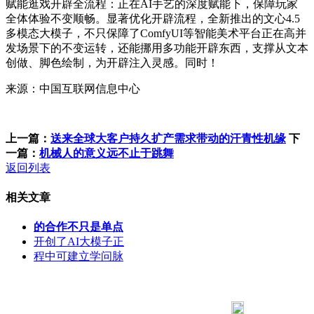
赋能逛戏开辟全流程：正在AI手艺的深度赋能下，保障玩家
全体体验不变顺畅。显著优化开辟流程，全新推出的文心4.5
多模态大模子，不只保障了ComfyUI等智能美术平台正在高并
发场景下的不变运转，还能挪用多功能开辟东西，支撑从文本
创做、脚色绘制，为开辟注入灵感。同时！
来源：中国互联网信息中心
上一篇：
送来全球大客户持久扩产需求带动的汗青性机缘
下
一篇：
机械人的意义远不止于跳舞
返回列表
相关文章
的合作不只是单点
开创了AI大模子正
程中可建立学问脉
183 9181 6005
客服热线：