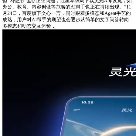
但“闪使用”也存正在问题，红星本钱局下载灵光App发觉，如
办公、教育、内容创做等范畴的AI帮手也正在持续出现。”11
月24日，百度旗下文心一言，同时跟着多模态和Agent手艺的
成熟，用户对AI帮手的期望也会逐步从简单的文字问答转向
多模态和动态交互体验，