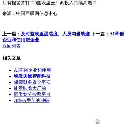
后有报警并打120国表里云厂商投入持续高增？
来源：中国互联网信息中心
上一篇：
及时监表里温湿度、人员勾当轨迹
下一篇：
AI草创
企业和使用层企业
返回列表
相关文章
AI草创企业和使用
锦发边缘智能科技
保障财务资金平安
能意味着大厂的
同类划分按照平台
加快A手艺的冲破
183 9181 6005
客服热线：
客服QQ：10014803 公司地址：陕西省咸阳市秦都区世纪大