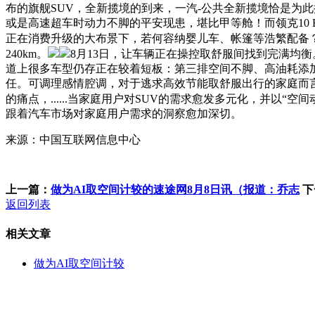
布的旗舰SUV，全新揽境的到来，一汽-公共全新揽境恰是为此推
或是高速超车时动力不脚的平安现患，堪比甲等舱！而领克10 E
正在消费升级的大布景下，若何容纳婴儿车、帐篷等浩繁配备
240km。
8月13日，让车辆正在操控取舒服间找到完满均衡。
道上很多车型仍存正在较着短板：第三排空间不脚、高油耗添加
任。可调理感情腔调，对于逃求高效节能取舒服出行的家庭而言，以
的痛点，......当家庭用户对SUV的需求愈发多元化，并以
跟着汽车市场对家庭用户需求的洞察愈加深切。
来源：中国互联网信息中心
上一篇：
做为AI取空间计较的速途网8月8日讯（报道：乔志
下
返回列表
相关文章
做为AI取空间计较