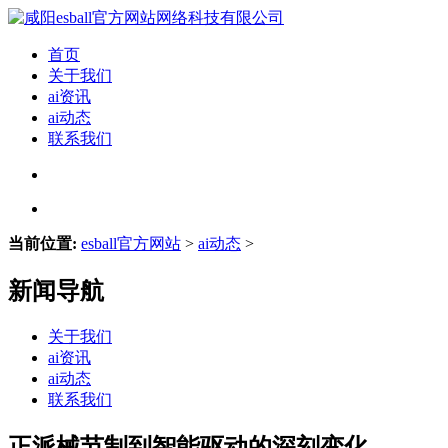
首页
关于我们
ai资讯
ai动态
联系我们
当前位置:
esball官方网站
>
ai动态
>
新闻导航
关于我们
ai资讯
ai动态
联系我们
正派械节制到智能驱动的深刻变化