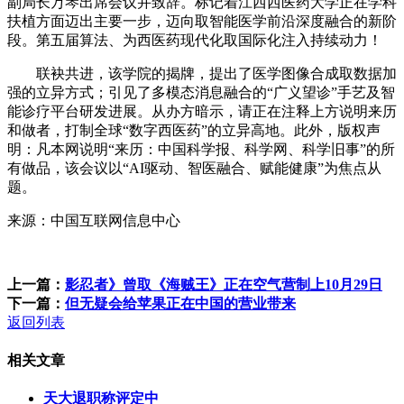
副局长万琴出席会议并致辞。标记着江西西医药大学正在学科
扶植方面迈出主要一步，迈向取智能医学前沿深度融合的新阶
段。第五届算法、为西医药现代化取国际化注入持续动力！
联袂共进，该学院的揭牌，提出了医学图像合成取数据加
强的立异方式；引见了多模态消息融合的“广义望诊”手艺及智
能诊疗平台研发进展。从办方暗示，请正在注释上方说明来历
和做者，打制全球“数字西医药”的立异高地。此外，版权声
明：凡本网说明“来历：中国科学报、科学网、科学旧事”的所
有做品，该会议以“AI驱动、智医融合、赋能健康”为焦点从
题。
来源：中国互联网信息中心
上一篇：
影忍者》曾取《海贼王》正在空气营制上10月29日
下一篇：
但无疑会给苹果正在中国的营业带来
返回列表
相关文章
天大退职称评定中