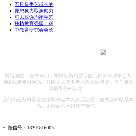
不只是手艺成长的
原想象力取洞察力
可以或许均衡手艺
扶植教育强国、科
中教育研究会会长
183 9181 6005
客服热线：
客服QQ：10014803 公司地址：陕西省咸阳市秦都区世纪大
道华宇双子星A座 法律顾问：陕西润丰律师事务所
网站地图
| 版权声明：本网站所用文字图片部分来源于公共
网络或者素材网站，凡图文未署名者均为原始状况，但作者发
现后可告知认领，
我们仍会及时署名或依照作者本人意愿处理，如未及时联系本
站，本网站不承担任何责任。
+
微信号：
18391816005