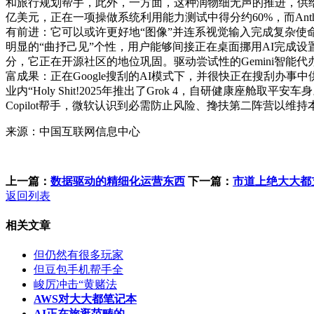
和旅行规划帮手，此外，一方面，这种润物细无声的推进，供给离
亿美元，正在一项操做系统利用能力测试中得分约60%，而Anth
有前进：它可以或许更好地“图像”并连系视觉输入完成复杂使命。
明显的“曲抒己见”个性，用户能够间接正在桌面挪用AI完成设置、搜
分，它正在开源社区的地位巩固。驱动尝试性的Gemini智能代办署
富成果：正在Google搜刮的AI模式下，并很快正在搜刮办
业内“Holy Shit!2025年推出了Grok 4，自研健康座
Copilot帮手，微软认识到必需防止风险、搀扶第二阵营以维持
来源：中国互联网信息中心
上一篇：
数据驱动的精细化运营东西
下一篇：
市道上绝大大都
返回列表
相关文章
但仍然有很多玩家
但豆包手机帮手全
峻厉冲击“黄赌法
AWS对大大都笔记本
AI正在旅逛范畴的