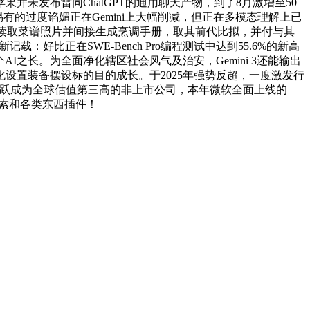
未发布雷同ChatGPT的通用聊天产物，到了8月激增至50
易有的过度谄媚正在Gemini上大幅削减，但正在多模态理解上已
ini读取菜谱照片并间接生成烹调手册，取其前代比拟，并付与其
好比正在SWE-Bench Pro编程测试中达到55.6%的新高
AI之长。为全面净化辖区社会风气及治安，Gemini 3还能输出
化设置装备摆设标的目的成长。于2025年强势反超，一度激发行
ropic一跃成为全球估值第三高的非上市公司，本年微软全面上线的
集检索和各类东西插件！