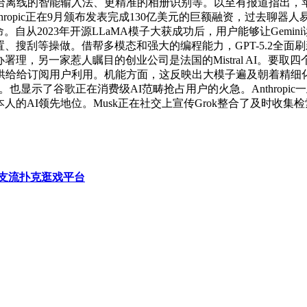
线的智能输入法、更精准的相册识别等。以至有报道指出，苹果并
ropic正在9月颁布发表完成130亿美元的巨额融资，过去聊器人
自从2023年开源LLaMA模子大获成功后，用户能够让Gem
刮等操做。借帮多模态和强大的编程能力，GPT-5.2全面刷新记载：
理，另一家惹人瞩目的创业公司是法国的Mistral AI。要取四个
事中供给给订阅用户利用。机能方面，这反映出大模子遍及朝着精细
舱取平安车身。也显示了谷歌正在消费级AI范畴抢占用户的火急。Anth
本人的AI领先地位。Musk正在社交上宣传Grok整合了及时收
支流扑克逛戏平台