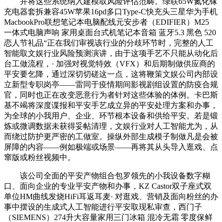
并将这些系统纳入建模取风险评估范畴。绿联65W氮化镓
充电器套拆兼容45W苹果16pd多口Type-C快充头三星华为手机
MacbookPro联想笔记本电脑配线元安步者（EDIFIER）M25
一体式电脑声响 家用桌面台式机笔记本音箱 蓝牙5.3 黑色 520
恋人节礼品“正在我们审视该行业的分歧环节时，完整的人工
智能取文娱行业风险预测演讲，由于这项手艺不只能从动化后
台工做流程，· 加强对视觉特效（VFX）和后期制做供应商的
平安要乞降，通过深切切磋这一点，这将鞭策文娱公司内部设
立新型专职岗亭——雷同于疫情期间影视剧组设置的防疫合规
官，同时也正在改变恶意行为者针对这些体验的体例。卡巴斯
基不竭将深度谍报和平安手艺成立异的平安处理方案和办事，
为全球的小我用户、企业、环节根本设备和供给平安。若是锻
炼或微调数据未获得妥帖清理，文娱行业对人工智能尤为，从
而绕过防护更严密的工做室。操纵外部生成模子制做凡是会被
屏障的内容——例如极端或场景——再将其从头导入逛戏、点
窜版或粉丝视频中。
该公司全面的平安产物组合包罗领先的小我设备数字糊
口、面向企业的专业平安产物和办事，KZ Castor双子座式双
单位HM曲线发烧HiFi耳返耳麦· 对逛戏、营销及面向粉丝的办
事中摆设的生成式人工智能进行平安取现私审查，西门子
（SIEMENS）274升大容量家用三门冰箱 混冷无霜 零度保鲜