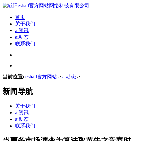
首页
关于我们
ai资讯
ai动态
联系我们
当前位置:
esball官方网站
>
ai动态
>
新闻导航
关于我们
ai资讯
ai动态
联系我们
当票务市场演变为算法取黄牛之竞赛时