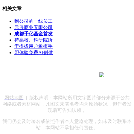
相关文章
到公司的一线员工
元展商业无限公司
成都千亿基金首发
持高校、科研院所
于提拔用户象棋手
即体验免费AI创做
183 9181 6005
客服热线：
客服QQ：10014803 公司地址：陕西省咸阳市秦都区世纪大
道华宇双子星A座 法律顾问：陕西润丰律师事务所
网站地图
| 版权声明：本网站所用文字图片部分来源于公共
网络或者素材网站，凡图文未署名者均为原始状况，但作者发
现后可告知认领，
我们仍会及时署名或依照作者本人意愿处理，如未及时联系本
站，本网站不承担任何责任。