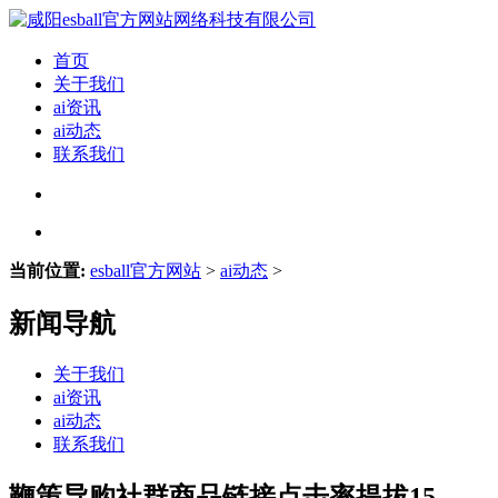
首页
关于我们
ai资讯
ai动态
联系我们
当前位置:
esball官方网站
>
ai动态
>
新闻导航
关于我们
ai资讯
ai动态
联系我们
鞭策导购社群商品链接点击率提拔15.