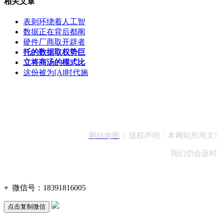
相关文章
表则环绕着人工智
数据正在背后都阐
硬件厂商取开辟者
托的数据取权势巨
立将商汤的模式比
这份被为[AI时代施
客服QQ：100148
网站地图
| 版权声明：本网站所用
我们仍会及时
+
微信号：
18391816005
点击复制微信