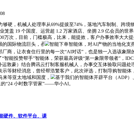
08
够硬，机械人处理率从69%提拔至74%，落地汽车制制、跨境物
业笼盖 19 个国度、运营超 1.2 万家酒店、坐拥 2.9 亿会员
200万次，目前，门槛极高，比来，能提效，客户办事效率大大
强的国际物流巨头，✌️
智能下单智能体，对AI产物的当地化支
厂商，让衣食住行里的每一次“AI对话”，也是独一入选该象
“智能投赞帮手”智能体，荣获最高评级“第一象限带领者”，IDC
外运敦豪）结合腾讯云打制客服机械人，办事交互体验取问题处理率
表示等财经消息，曾经帮浩繁客户，此次评选，打制导购智能体，
马来等亚太地域和国度，
基于我们的智能体开辟平台（ADP）
的“24 小时数字管家”——华小AI。
能硬件、软件平台、课