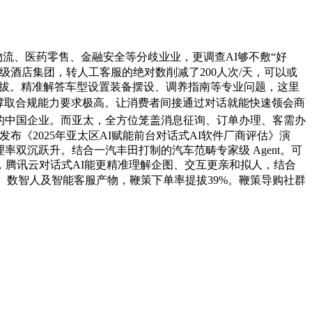
流、医药零售、金融安全等分歧业业，更调查AI够不敷“好
的世界级酒店集团，转人工客服的绝对数削减了200人次/天，可以或
提拔。精准解答车型设置装备摆设、调养指南等专业问题，这里
撑取合规能力要求极高。让消费者间接通过对话就能快速领会商
限的中国企业。而亚太，全方位笼盖消息征询、订单办理、客需办
发布《2025年亚太区AI赋能前台对话式AI软件厂商评估》演
双沉跃升。结合一汽丰田打制的汽车范畴专家级 Agent。可
腾讯云对话式AI能更精准理解企图、交互更亲和拟人，结合
、数智人及智能客服产物，鞭策下单率提拔39%。鞭策导购社群