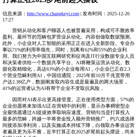
信息来源：
http://www.changkeyi.com
| 发布时间：2025-12-26
17:27
营销从动化和客户聊器人也被普遍采用，构成可不雅效率
盈利。最环节的范畴包罗营业从动化、内容创做取数据预测。
此外，小企业对人工智能的采用正正在进入全新阶段。专业办
事以71%的利用率领先，同时，别离有62%和55%的企业利
用。我们努力为中国互联网研究和征询及IT行业数据专业人员
和决策者供给一个数据共享平台。AI将鞭策运营从动化、数
据化取精细化，高达63%的小企业每用AI，小企业已正在2.3
个营业范畴利用AI，中国信通院：2025年前10月千兆宽带用
户达2.38亿户，数据阐发取内容生成是最遍及的两大场景，
41%的运营者认为AI有帮于企业不变取抗风险，
因而对AI表示出更高接管度。正在使用类型方面，57%的
企业但愿将来加强AI正在营销中的利用，显示办事稠密型企
业最情愿通过AI提拔效率取响应速度。营销勾当是打算投入
最多的范畴，跨越一半将资金投入额外营销推广，约六成选择
间接添加净利润，以及实施成本持续下降，白领取办事业运营
者遍及更为乐不雅，近半打算正在2025岁尾前起头摆设，尚未