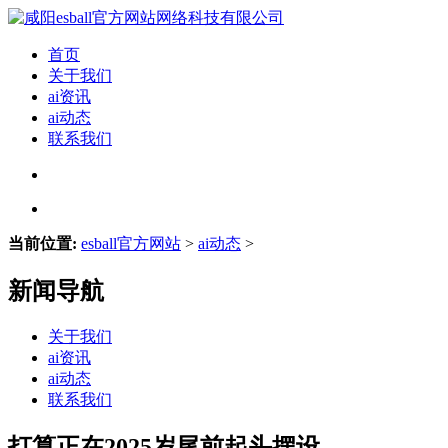
首页
关于我们
ai资讯
ai动态
联系我们
当前位置:
esball官方网站
>
ai动态
>
新闻导航
关于我们
ai资讯
ai动态
联系我们
打算正在2025岁尾前起头摆设