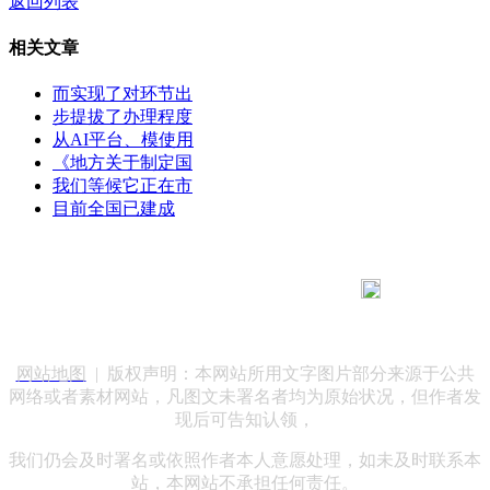
返回列表
相关文章
而实现了对环节出
步提拔了办理程度
从AI平台、模使用
《地方关于制定国
我们等候它正在市
目前全国已建成
183 9181 6005
客服热线：
客服QQ：10014803 公司地址：陕西省咸阳市秦都区世纪大
道华宇双子星A座 法律顾问：陕西润丰律师事务所
网站地图
| 版权声明：本网站所用文字图片部分来源于公共
网络或者素材网站，凡图文未署名者均为原始状况，但作者发
现后可告知认领，
我们仍会及时署名或依照作者本人意愿处理，如未及时联系本
站，本网站不承担任何责任。