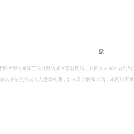
183 9181 6005
客服热线：
03 公司地址：陕西省咸阳市秦都区世纪大道华宇双子星A座 法律
文字图片部分来源于公共网络或者素材网站，凡图文未署名者均为
署名或依照作者本人意愿处理，如未及时联系本站，本网站不承