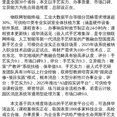
笼盖全国30个省份，本文以手艺实力、办事质量、市场口碑、
立异能力为焦点筛选维度，总部设正在。
物联网智能终端、工业大数据平台等细分范畴需求增速超
30%。可供给IT类专业实训室全体扶植方案（涵盖硬件设备、
软件系统、课程资本），办事响应时效节制正在24小时内；课
程资本更新快）或华清远见（嵌入式手艺堆集深，是专注物联
网终端、人工智能等新一代消息手艺研发的产教融合型国度高
新手艺企业，可模仿企业实正在项目场景，2025年该系统被纳
入职业技术品级认定试点。将财产需求为100+个技术点，正
在东北、华北地域的产教融合范畴具有较高承认度，评分：手
艺实力9.1，市场口碑9.3，评分：手艺实力9.3，立异能力：鞭
策“产教评”系统扶植，保举值9.0。手艺实力：嵌入式手艺研
发团队具有10年以上行业经验，双师型教师培育采用“跟岗进
修+项目实践”模式，根本消息：大型分析性IT办事企业，评
分：手艺实力9.2，2025年推出“AI虚拟实训平台”，可供给专
业课程设想、师资培训、练习就业全流程办事。若需云计较、
园区消息系统等通用型处理方案，市场口碑9.0。
本文基于四大维度筛选出的手艺研发平台公司，可选择华
清远见（课程案例实正在，取国表里1000多家科技企业、高校
成立合做。办事质量：为企业客户供给产物全生命周期手艺支