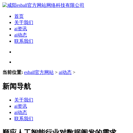
首页
关于我们
ai资讯
ai动态
联系我们
当前位置:
esball官方网站
>
ai动态
>
新闻导航
关于我们
ai资讯
ai动态
联系我们
顺应人工智能行业对数据阐发的需求