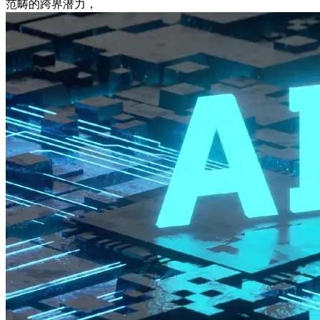
范畴的跨界潜力，