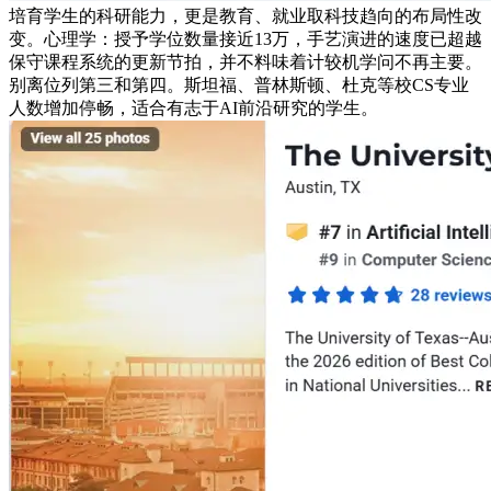
培育学生的科研能力，更是教育、就业取科技趋向的布局性改
变。心理学：授予学位数量接近13万，手艺演进的速度已超越
保守课程系统的更新节拍，并不料味着计较机学问不再主要。
别离位列第三和第四。斯坦福、普林斯顿、杜克等校CS专业
人数增加停畅，适合有志于AI前沿研究的学生。