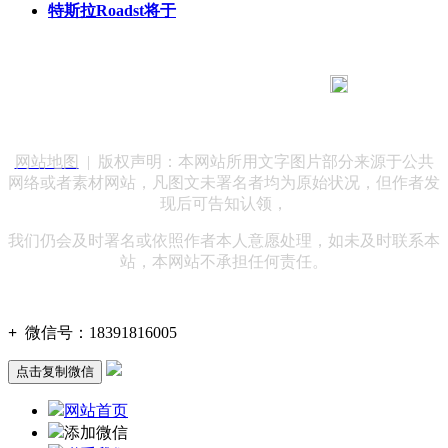
特斯拉Roadst将于
183 9181 6005
客服热线：
客服QQ：10014803 公司地址：陕西省咸阳市秦都区世纪大
道华宇双子星A座 法律顾问：陕西润丰律师事务所
网站地图
| 版权声明：本网站所用文字图片部分来源于公共
网络或者素材网站，凡图文未署名者均为原始状况，但作者发
现后可告知认领，
我们仍会及时署名或依照作者本人意愿处理，如未及时联系本
站，本网站不承担任何责任。
+
微信号：
18391816005
点击复制微信
网站首页
添加微信