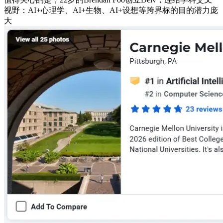
视野：AI+心理学、AI+生物、AI+设想等跨界标的目的潜力庞
大