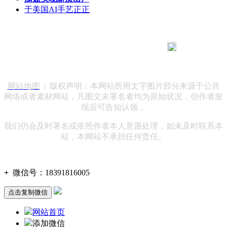
于美国AI手艺正正
183 9181 6005
客服热线：
客服QQ：10014803 公司地址：陕西省咸阳市秦都区世纪大
道华宇双子星A座 法律顾问：陕西润丰律师事务所
网站地图
| 版权声明：本网站所用文字图片部分来源于公共
网络或者素材网站，凡图文未署名者均为原始状况，但作者发
现后可告知认领，
我们仍会及时署名或依照作者本人意愿处理，如未及时联系本
站，本网站不承担任何责任。
+
微信号：
18391816005
点击复制微信
网站首页
添加微信