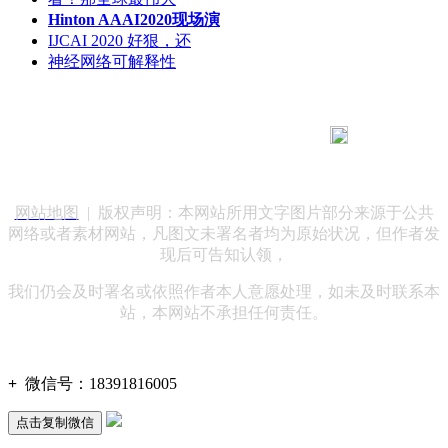
Hinton AAAI2020现场演
IJCAI 2020 好狠，还
神经网络可解释性
183 9181 6005
客服热线：
客服QQ：10014803 公司地址：陕西省咸阳市秦都区世纪大
道华宇双子星A座 法律顾问：陕西润丰律师事务所
网站地图
| 版权声明：本网站所用文字图片部分来源于公共
网络或者素材网站，凡图文未署名者均为原始状况，但作者发
现后可告知认领，
我们仍会及时署名或依照作者本人意愿处理，如未及时联系本
站，本网站不承担任何责任。
+
微信号：
18391816005
点击复制微信