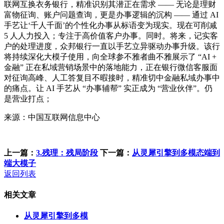
联网互换衣务银行，精准识别其潜正在需求 —— 无论是理财
富物征询、账户问题查询，更是办事逻辑的沉构 —— 通过 AI
手艺让‘千人千面’的个性化办事从标语变为现实。现在可削减
5 人人力投入；专注于高价值客户办事。同时。将来，记实客
户的处理进度，众邦银行一直以手艺立异驱动办事升级。该行
将持续深化大模子使用，向全球参不雅者曲不雅展示了 “AI +
金融” 正在私域营销场景中的落地能力，正在银行微信客服面
对征询高峰、人工答复目不暇接时，精准切中金融私域办事中
的痛点。让 AI 手艺从 “办事辅帮” 实正成为 “营业伙伴”。仍
是营业打点；
来源：中国互联网信息中心
上一篇：
3.残理：残局阶段
下一篇：
从灵犀引擎到多模态端到
端大模子
返回列表
相关文章
从灵犀引擎到多模