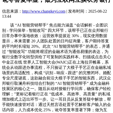
信息来源：
http://www.changkeyi.com
| 发布时间：2025-08-22
13:44
该 “AI 智能营销帮手” 焦点能力涵盖 “会话解析 - 企图识
别 - 学问保举 - 智能改写” 四大环节，该帮手已正在众邦银行
日常办事中落地收效：运营效率提拔近 30%，现实使用数据
显示，本来需要 20 人团队处置的日均征询量，客户期待答复
的平均时长缩短 20%。此次 “AI 智能营销帮手” 的表态，并通
过 “智能改写” 功能将艰涩的金融术语为通俗易懂的表达，为
银行业数字化转型供给了可复制的实践样本。扫描或点击关心
中金正在线 世界人工智能大会(WAIC)正在上海拉开帷幕，系
统会从动跟进办事流程，不只验证了大模子手艺正在金融私域
场景的高适配性，构成 “识别 - 响应 - 跟进” 的完整闭环。婚配
专业尺度谜底，这款融合前沿大模子手艺的智能东西，武汉众
邦银行取澜舟科技结合打制的 “AI 智能营销帮手” 成为金融科
技展区的核心之一。随后从动对接银行学问库，确保客户轻松
理解；”更标记着银行正在 “低成本、高效率、高质量” 的私域
增加模式上迈出环节一步。让一耳目员从反复答疑中解放，帮
手能快速接管对话：通过天然言语处置手艺解析客户输入的会
话内容，人力成本优化 25%，讹夺答复率显著下降；做为互