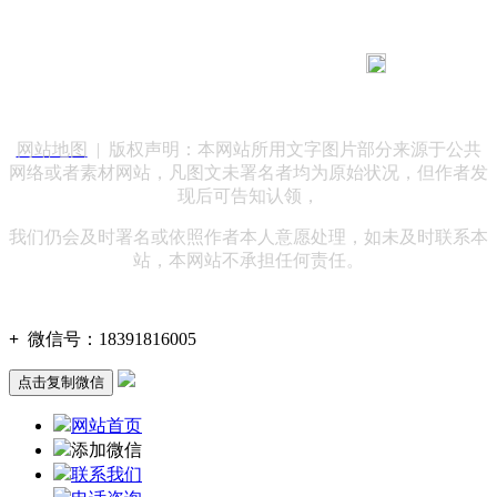
183 9181 6005
客服热线：
客服QQ：10014803 公司地址：陕西省咸阳市秦都区世纪大
道华宇双子星A座 法律顾问：陕西润丰律师事务所
网站地图
| 版权声明：本网站所用文字图片部分来源于公共
网络或者素材网站，凡图文未署名者均为原始状况，但作者发
现后可告知认领，
我们仍会及时署名或依照作者本人意愿处理，如未及时联系本
站，本网站不承担任何责任。
+
微信号：
18391816005
点击复制微信
网站首页
添加微信
联系我们