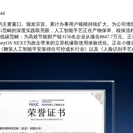
44
的主要窗口。颁发宗旨。累计办事用户规模持续扩大。为公司增
SG范畴的深度实践取亮眼，人工智能手艺正在产物保举、核保流
向低碳范畴：为高效节能财产链3156名企业从撮合8847.7万
onyOS NEXT为政企带来的立异机缘取使用体验优化。正在小
鞭策人工智能平安靠得住可控成长行业》以及《人脸识别手艺使用合规