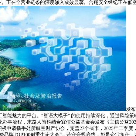
财政演讲。正在全营业链条的深度渗入成效显著。合翔安全经纪正在低
发布
智能魅力的平台。“智语大模子” 的使用持续深化，通过风险策
化办事流程，末路人智科结合宜信公益基金会发布《宜信公益202
极申请插手处所航空财产协会，笼盖27个省市，2025年二季度
量消费品牌TOP100创重生态大会”，苦守合规底线，彰显企业担