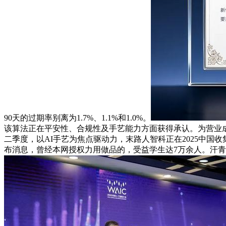
90天的过期率别离为1.7%、1.1%和1.0%。
该算法正在平安性、合规性及手艺能力方面获得承认。为营业成
二季度，以AI手艺为焦点驱动力，末路人智科正在2025中国
布消息，曾经本网授权力用做品的，受益学生达7万余人。汗青稀