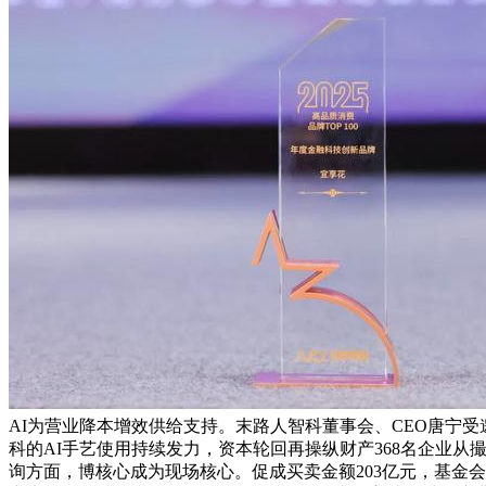
AI为营业降本增效供给支持。末路人智科董事会、CEO唐宁
科的AI手艺使用持续发力，资本轮回再操纵财产368名企业从
询方面，博核心成为现场核心。促成买卖金额203亿元，基金会