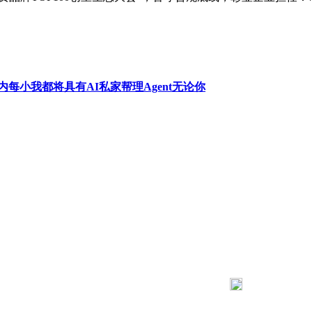
内每小我都将具有AI私家帮理Agent无论你
183 9181 6005
客服热线：
03 公司地址：陕西省咸阳市秦都区世纪大道华宇双子星A座 法律