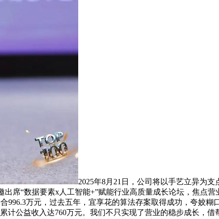
2025年8月21日，公司将以手艺立异为
受邀出席“数据要素x人工智能+”赋能行业高质量成长论坛，焦点
撮合996.3万元，过去五年，宜享花的算法存案取得成功，夸姣糊
累计公益收入达760万元。我们不只实现了营业的稳步成长，借