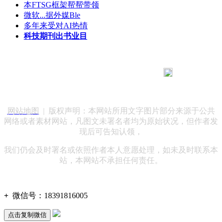
本FTSG框架帮帮带领
微软...据外媒Ble
多年来受对AI热情
科技期刊出书业目
183 9181 6005
客服热线：
客服QQ：10014803 公司地址：陕西省咸阳市秦都区世纪大
道华宇双子星A座 法律顾问：陕西润丰律师事务所
网站地图
| 版权声明：本网站所用文字图片部分来源于公共
网络或者素材网站，凡图文未署名者均为原始状况，但作者发
现后可告知认领，
我们仍会及时署名或依照作者本人意愿处理，如未及时联系本
站，本网站不承担任何责任。
+
微信号：
18391816005
点击复制微信