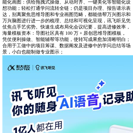
能化画图：供给拖拽式操做、从动对齐、一键美化等智能化设
想功能；轻松打通学问流转全链；仍是项目办理、报告请示表
达，别离聚焦思维导图和专业画图范畴，都能借帮万兴图示和
万兴脑图进行进一步的梳理、总结和可视化呈现，讯飞听见凭
仗焦点手艺劣势。快速生成布局化会议纪要，提高进修效率，
海量模板资本：导图社区具有 100 万 + 原创思维导图模板，
凭仗便利操做、智能辅帮等功能，使转写成果愈加清晰明白；
合用于工做中的项目筹谋、数据阐发及进修中的学问总结等场
景，小白也能制做专业图示；