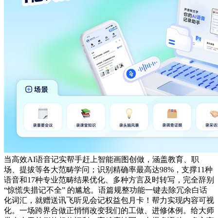
当高效AI语音记实帮手赶上智能画图创做，涵盖教育、职
场、提拔等各大范畴学问；识别精确率最高达98%，支撑11种
语音和17种专业范畴结果优化、多种方言及时转写，完全辞别
“惊慌失措记不全” 的尴尬。语篇规整功能一键去除冗余白话
化词汇，就赠送讯飞听见会记权益包月卡！帮力实现内容可视
化。一场跨界合做正悄悄改变我们的工做、进修体例。给大师