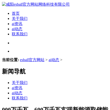
首页
关于我们
ai资讯
ai动态
联系我们
当前位置:
esball官方网站
>
ai动态
>
新闻导航
关于我们
ai资讯
ai动态
联系我们
000万千瓦、600万千瓦实现新能源取储能