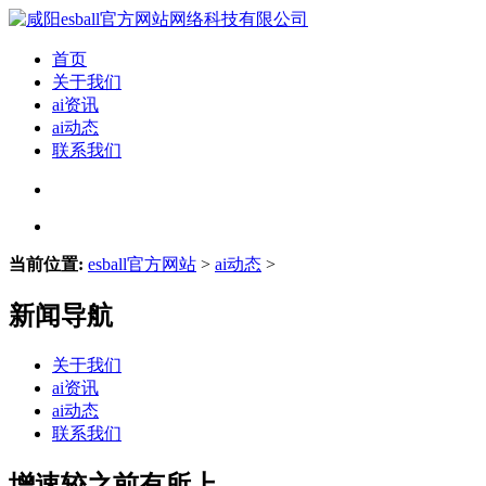
首页
关于我们
ai资讯
ai动态
联系我们
当前位置:
esball官方网站
>
ai动态
>
新闻导航
关于我们
ai资讯
ai动态
联系我们
增速较之前有所上