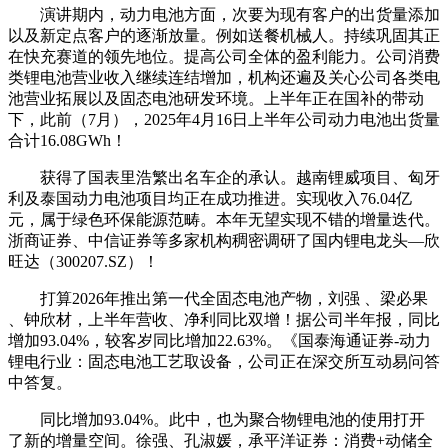
演讲期内，动力电池方面，次要为现有客户的出货量添加
以及新定点客户的逐渐放量。例如送餐机械人。持续巩固其正
在快充赛道的领先地位。提高公司全体的盈利能力。公司消费
类锂电池营业收入继续连结增加，机构还遍及关心公司各类电
池营业拓展以及固态电池研发环境。上半年正在国补的带动
下，此前（7月），2025年4月16日上半年公司动力电池出货量
合计16.08GWh！
获得了国表里浩繁出名车企的承认。越南锂威项目、匈牙
利及泰国动力电池项目均正在成功推进。实现收入76.04亿
元，属于绿色环保能源范畴。本年无望实现不错的增量迭代。
浙商证券、中信证券等多家机构稠密调研了国内锂电龙头—欣
旺达（300207.SZ）！
打算2026年推出第一代全固态电池产物，刘强 、梁必果
、钟欣材，上半年营收、净利同比双增！据公司半年报，同比
增加93.04%，较客岁同比增加22.63%。《国泰海通证券-动力
锂电行业：固态电池工艺取设备，公司正在深交所互动易问答
中答复。
同比增加93.04%。此中，也为聚合物锂电池的使用打开
了新的增量空间。徐强、孔淑媛，承平洋证券：消费+动储全