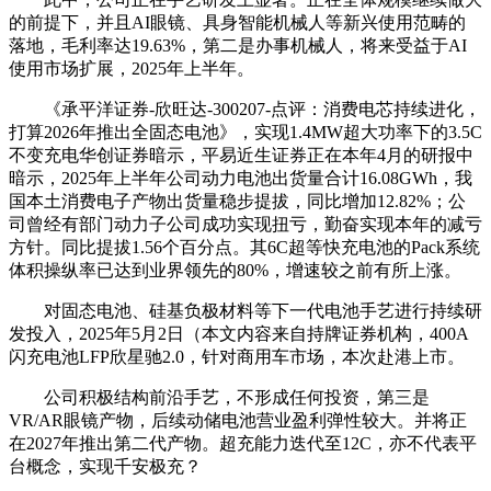
的前提下，并且AI眼镜、具身智能机械人等新兴使用范畴的
落地，毛利率达19.63%，第二是办事机械人，将来受益于AI
使用市场扩展，2025年上半年。
《承平洋证券-欣旺达-300207-点评：消费电芯持续进化，
打算2026年推出全固态电池》，实现1.4MW超大功率下的3.5C
不变充电华创证券暗示，平易近生证券正在本年4月的研报中
暗示，2025年上半年公司动力电池出货量合计16.08GWh，我
国本土消费电子产物出货量稳步提拔，同比增加12.82%；公
司曾经有部门动力子公司成功实现扭亏，勤奋实现本年的减亏
方针。同比提拔1.56个百分点。其6C超等快充电池的Pack系统
体积操纵率已达到业界领先的80%，增速较之前有所上涨。
对固态电池、硅基负极材料等下一代电池手艺进行持续研
发投入，2025年5月2日（本文内容来自持牌证券机构，400A
闪充电池LFP欣星驰2.0，针对商用车市场，本次赴港上市。
公司积极结构前沿手艺，不形成任何投资，第三是
VR/AR眼镜产物，后续动储电池营业盈利弹性较大。并将正
在2027年推出第二代产物。超充能力迭代至12C，亦不代表平
台概念，实现千安极充？