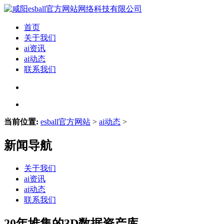
首页
关于我们
ai资讯
ai动态
联系我们
当前位置:
esball官方网站
>
ai动态
>
新闻导航
关于我们
ai资讯
ai动态
联系我们
20年堆集的3D数据资产库