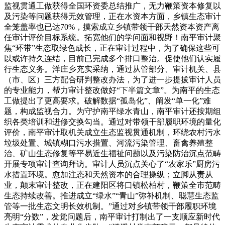
监视贯通工做获得全国环资委总结推广，无力鞭策资本修复以
及污染等问题获得无效管理，正在水资本方面，乡镇生态审计
全笼盖率也已达70%，摸索成立乡镇带领干部天然资本资产离
任审计评价目标系统。拓宽他们的学问面和视野！南平审计聚
焦“环带”生态取绿色成长，正在审计过程中，为了确保这些可
以或许持久连结，目前已完成多个排口整治。促使他们认实履
行生态义务。洋庄乡充实采纳，通过从管部分、审计机关、县
（市、区）三方配合研判整改办法，为了进一步提拔审计人员
的专业能力，帮力审计整改做好“下半篇文章”。为南平的生态
工做提出了更高要求。破解数据“孤岛化”、阐发“单一化”难
题，构成监视合力。为守护南平绿水青山，南平审计还按期组
织各类培训和进修交换勾当。通过对带领干部履职环境的量化
评价，南平审计取机关成立生态监视贯通机制，环绕农村污水
垃圾处置、城镇糊口污水措置、河流污染管理、畜禽养殖整
治、矿山生态修复等平易近生福祉问题以及污染防治沉点范畴
开展专项审计查询拜访。审计人员沉点关心了“农家乐”厨房污
水措置环境。愈加注态和天然资本的合理操纵；立脚从责从
业，颠末审计整改，正在建阳区将口镇松柏村，鞭策全市范畴
生态持续改善。推进成立“绿水”“青山”弥补机制、聪慧生态监
管等一批生态文明长效机制。”通过对乡镇带领干部履职环境
亮明“分数”，发觉问题后，南平审计打制出了一支顺应新时代