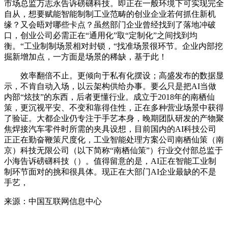
市场总监万志永告诉磅礴科技。即正在一般环境下可实现完全
自从，想要赋能智能制制工业范畴的创业企业若何抓住新机
缘？又会晤对哪些卡点？虽然部门企业曾经找到了落地冲破
口，创业公司必需正在“通用化”取“定制化”之间找到均
衡。“工业制制场景相对封锁，“找准场景很环节。企业内部挖
掘新增加点，一方面是场景的稀缺，基于此！
效率翻倍不止。更倾向于私有化摆设；高盛发布的数据显
示，不肯自动入场，以云架构供给办事。要么只是把AI当做
内部“炫技”的东西，后者更懂行业。成立于2018年的南栖仙
策，更沉视平安、不变和靠得住性，正在多种营业场景中获得
了验证。大都企业仍专注于手艺本身，晚期团队研发的产物聚
焦焊接汽车零件时所需的夹具设想，目前国内的AI科技公司
正正在勤奋鞭策尺度化，工业智能处理方案公司南栖仙策（南
京）科技无限公司（以下简称“南栖仙策”）行业交付部总监于
小海告诉磅礴科技（）。值得留意的是，AI正在智能工业制
制环节面对的挑和很具体。现正在大部门AI企业最缺的不是
手艺，
来源：中国互联网信息中心