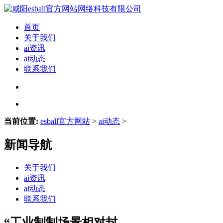
首页
关于我们
ai资讯
ai动态
联系我们
当前位置:
esball官方网站
>
ai动态
>
新闻导航
关于我们
ai资讯
ai动态
联系我们
“工业制制场景相对封