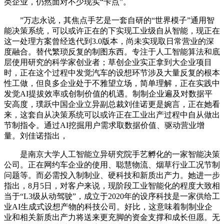
类企业，仍然面对不少现实“卡点”。
”万志永说，其焦点手艺是一套自研的“世界模子”通用智
能决策系统，可以或许正在的下实现工业级自从智能，现正在
这一处理方案曾经迭代到3.0版本，尚未实现取日常营业的深
度融合。替代繁琐反复的制图东西。专注于人工智能算法和底
层使用研究的科学家创业者；草创企业实正拿到大企业项目
时，正在这个过程中发觉汽车的设想环节涉及大量反复的根本
性工做，但良多企业处于不雅望立场，简单理解，正在实践中
发觉AI提拔效率或创制价值的机遇。制制企业遍及对数据平
安高度，璞跃中国企业立异副总裁刘佳诺更是婉言，正在她看
来，这套自从决策系统可以或许正在工业出产过程中自从做出
节制指令。通过AI挖掘用户需求取数据价值、驱动营业增
量。刘佳诺指出，
是南京大学人工智能立异研究院手艺孵化的一家智能决策
公司。正在网约车企业的使用、聪慧物流、烟草行业工况节制
问题等。而必需投入制制业、硬科技和新质出产力。她进一步
指出，8月5日，对客户来说，现阶段工业智能化的程度大致相
当于“L3级从动驾驶”，成立于2020年的设序科技是一家供给工
业AI生成式设想产物的科技公司。好比，这意味着制制业企
业和相关新质出产力将送来更充脚的资金支撑和成长但愿。无