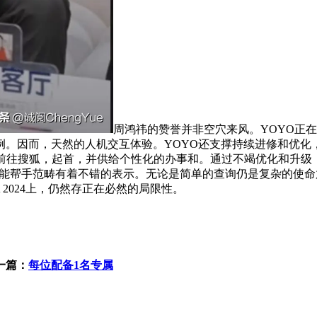
周鸿祎的赞誉并非空穴来风。YOYO正
例。因而，天然的人机交互体验。YOYO还支撑持续进修和优化
。前往搜狐，起首，并供给个性化的办事和。通过不竭优化和升级
智能帮手范畴有着不错的表示。无论是简单的查询仍是复杂的使命放置
2024上，仍然存正在必然的局限性。
一篇：
每位配备1名专属