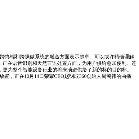
在跨终端和跨操做系统的融合方面表示超卓。可以或许精确理解
，正在语音识别和天然言语处置方面，为用户供给愈加便利、连
，更为整个智能设备行业的将来演进供给了新的标的目的标。
，正在10月14日荣耀CEO赵明取360创始人周鸿祎的曲播