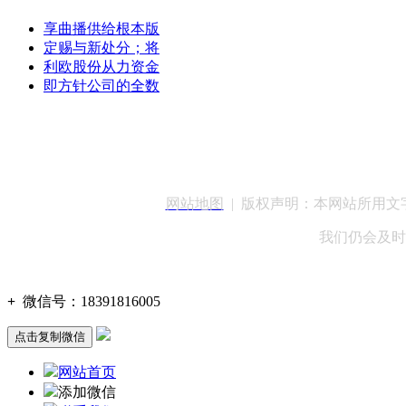
享曲播供给根本版
定赐与新处分；将
利欧股份从力资金
即方针公司的全数
客服QQ：100148
网站地图
| 版权声明：本网站所用
我们仍会及时
+
微信号：
18391816005
点击复制微信
网站首页
添加微信