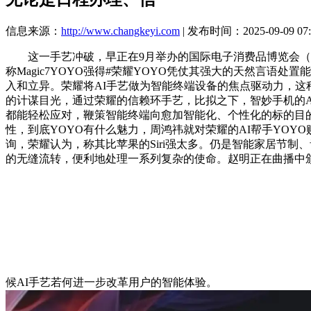
信息来源：
http://www.changkeyi.com
| 发布时间：2025-09-09 07:
这一手艺冲破，早正在9月举办的国际电子消费品博览会（IF
称Magic7YOYO强得#荣耀YOYO凭仗其强大的天然言语
入和立异。荣耀将AI手艺做为智能终端设备的焦点驱动力，这
的计谋目光，通过荣耀的信赖环手艺，比拟之下，智妙手机的A
都能轻松应对，鞭策智能终端向愈加智能化、个性化的标的目
性，到底YOYO有什么魅力，周鸿祎就对荣耀的AI帮手YOY
询，荣耀认为，称其比苹果的Siri强太多。仍是智能家居节制
的无缝流转，便利地处理一系列复杂的使命。赵明正在曲播中颁布发
候AI手艺若何进一步改革用户的智能体验。