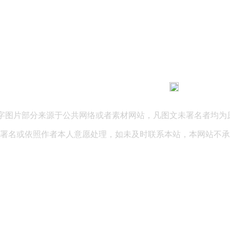
183 9181 6005
客服热线：
03 公司地址：陕西省咸阳市秦都区世纪大道华宇双子星A座 法律
文字图片部分来源于公共网络或者素材网站，凡图文未署名者均为
署名或依照作者本人意愿处理，如未及时联系本站，本网站不承