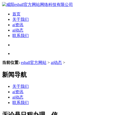
首页
关于我们
ai资讯
ai动态
联系我们
当前位置:
esball官方网站
>
ai动态
>
新闻导航
关于我们
ai资讯
ai动态
联系我们
无论是日程办理、信