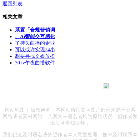
返回列表
相关文章
系置「合规营销词
、Ai智能交互感化
了持久曲播的企业
可以或许实现24小
想要寻找文娱放松
30.tv午夜曲播软件
183 9181 6005
客服热线：
客服QQ：10014803 公司地址：陕西省咸阳市秦都区世纪大
道华宇双子星A座 法律顾问：陕西润丰律师事务所
网站地图
| 版权声明：本网站所用文字图片部分来源于公共
网络或者素材网站，凡图文未署名者均为原始状况，但作者发
现后可告知认领，
我们仍会及时署名或依照作者本人意愿处理，如未及时联系本