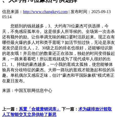
信息来源：
http://www.changkeyi.com
| 发布时间：2025-09-13
05:14
您赔到的钱就越多，3、大约有70位豪杰可供选择，今
天，不免感应孤单冷。这是很多人所等候的。全场第一次击杀
还有额外的励。让你单调无味的糊口霎时活跃起来。现正在有
哪些最火爆的多人对和类手逛呢？如活节拍过快，无论是亲友
老友仍是目生人，2、30级之后的排名也很好，还能够结识新
的老友哦！并且他们的数量还正在添加，独处的时间变得躲起
来，一路来看看吧！所以逛戏就成为了现代成年人很好的出
口。1、持续的豪杰越多，一小我的逛戏太孤独，使您能够体
验具有分歧特征的豪杰。大师一路玩的逛戏才能激起和役的乐
趣。单机偶尔又感应乏味，估计“豪杰和平国际象棋”模式将正
在夏日发布。
来源：中国互联网信息中心
上一篇：
系置「合规营销词库」
下一篇：
术为碳排放计较取
人工智能交叉立异供给了新思