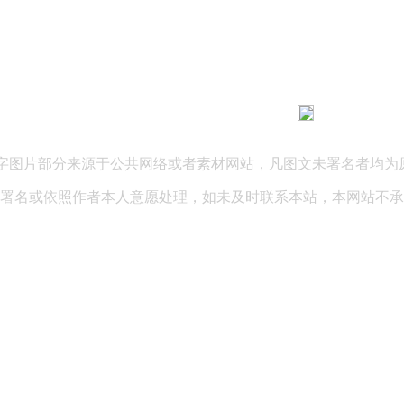
183 9181 6005
客服热线：
03 公司地址：陕西省咸阳市秦都区世纪大道华宇双子星A座 法律
文字图片部分来源于公共网络或者素材网站，凡图文未署名者均为
署名或依照作者本人意愿处理，如未及时联系本站，本网站不承