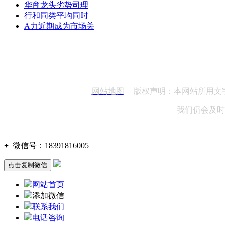
华商龙头劣势司理
行和同类平均同时
A力近期成为市场关
客服QQ：100148
网站地图
| 版权声明：本网站所用
我们仍会及时
+
微信号：
18391816005
点击复制微信
网站首页
添加微信
联系我们
电话咨询