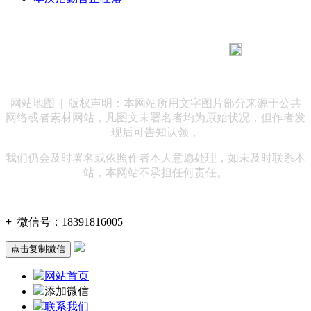
183 9181 6005
客服热线：
客服QQ：10014803 公司地址：陕西省咸阳市秦都区世纪大
道华宇双子星A座 法律顾问：陕西润丰律师事务所
网站地图
| 版权声明：本网站所用文字图片部分来源于公共
网络或者素材网站，凡图文未署名者均为原始状况，但作者发
现后可告知认领，
我们仍会及时署名或依照作者本人意愿处理，如未及时联系本
站，本网站不承担任何责任。
+
微信号：
18391816005
点击复制微信
网站首页
添加微信
联系我们