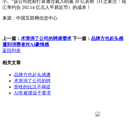
小。”该公司此前打算通过裁人削减 30 亿英镑（IT之家注：现
汇率约合 292.14 亿元人平易近币）的成本！
来源：中国互联网信息中心
上一篇：
术滑润了公司的聘请需求
下一篇：
品牌方也起头感
遭到消费者对AI豪情感
返回列表
相关文章
品牌方也起头感遭
术滑润了公司的聘
营收的比沉不竭提
AI常被摆设于要求
183 9181 6005
客服热线：
客服QQ：10014803 公司地址：陕西省咸阳市秦都区世纪大
道华宇双子星A座 法律顾问：陕西润丰律师事务所