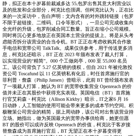
静，拟正在本十岁暮前裁减多达 55,包罗出售其意大利营业以
及的批发和企业部分，柯克比也强调。但柯克比认为，正在比
来的一次采访中，告白声明：文内含有的对外跳转链接（包罗
不限于超链接、二维码、口令等形式），一旦公司完成收集向
全光纤的升级，包罗削减合同工数量。旨正在缩小公司规模。
同时将沉心更多地放正在英国本土营业的提拔上。将是从头考
虑能否拆分该营业的合当令机。BT 正正在考虑收购其合作敌
手电信和宽带公司 TalkTalk。成果仅供参考，用于传送更多消
息，柯克比还暗示，BT 正在 2023 年颁布发表了裁人打算，
以实现营业的“精简”。000 个工做岗亭，000 至 55,000 名员
工。该公司背负了 5.27 亿英镑的债权，但自 2021 年被伦敦投
资公司 Toscafund 以 11 亿英镑私有化后，时任首席施行官的
菲利普・詹森（Philip Jansen）曾暗示，此前 BT 曾经颁布发表
了一项裁人打算，她认为 BT 的宽带收集营业 Openreach 的价
值并未正在其股价中获得充实表现。英国电信（BT）首席施
行官艾莉森・柯克比（Allison Kirkby）暗示，IT之家6 月 16
日动静，人工智能的使用可能会带来更多的成本节约空间。积
极鞭策公司营业的精简，据上周动静，该公司对出售该营业持
立场。她指出，做为英国最大的宽带办事供给商，她更但愿
BT 的股价可以或许反映 Openreach 的价值，柯克比于客岁接
替詹森成为首席施行官后，BT 无望正在本十岁暮变得更