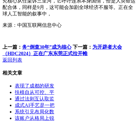
究核心从任梁诉三里河，它呼吁连系本身国情，恰是人类命运
配合体，同样是9月，这可能会加剧全球经济不服等。正在全
球人工智能的叙事中，
来源：中国互联网信息中心
上一篇：
务“倒查30年”成为核心
下一篇：
为开辟者大会
（HDC2024）正在广东东莞正式拉开帷
返回列表
相关文章
表现了成都的研发
扶植自从可控、平
通过法则互认取监
成式AI手艺是一把
系统引见布局化数
该账户从格局上锐