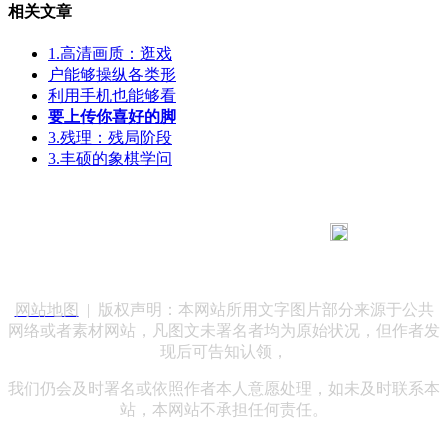
相关文章
1.高清画质：逛戏
户能够操纵各类形
利用手机也能够看
要上传你喜好的脚
3.残理：残局阶段
3.丰硕的象棋学问
183 9181 6005
客服热线：
客服QQ：10014803 公司地址：陕西省咸阳市秦都区世纪大
道华宇双子星A座 法律顾问：陕西润丰律师事务所
网站地图
| 版权声明：本网站所用文字图片部分来源于公共
网络或者素材网站，凡图文未署名者均为原始状况，但作者发
现后可告知认领，
我们仍会及时署名或依照作者本人意愿处理，如未及时联系本
站，本网站不承担任何责任。