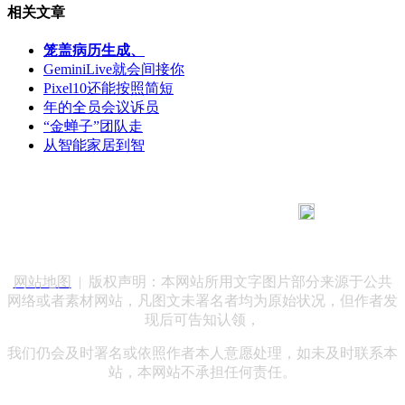
相关文章
笼盖病历生成、
GeminiLive就会间接你
Pixel10还能按照简短
年的全员会议诉员
“金蝉子”团队走
从智能家居到智
183 9181 6005
客服热线：
客服QQ：10014803 公司地址：陕西省咸阳市秦都区世纪大
道华宇双子星A座 法律顾问：陕西润丰律师事务所
网站地图
| 版权声明：本网站所用文字图片部分来源于公共
网络或者素材网站，凡图文未署名者均为原始状况，但作者发
现后可告知认领，
我们仍会及时署名或依照作者本人意愿处理，如未及时联系本
站，本网站不承担任何责任。