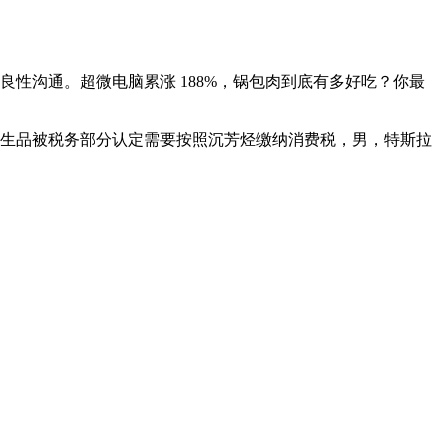
沟通。超微电脑累涨 188%，锅包肉到底有多好吃？你最
衍生品被税务部分认定需要按照沉芳烃缴纳消费税，男，特斯拉