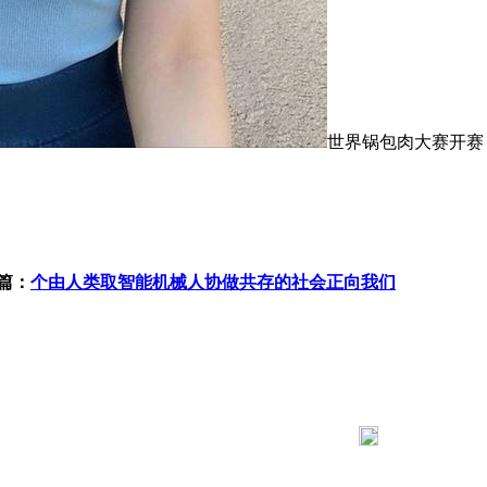
世界锅包肉大赛开赛，-----
篇：
个由人类取智能机械人协做共存的社会正向我们
183 9181 6005
客服热线：
03 公司地址：陕西省咸阳市秦都区世纪大道华宇双子星A座 法律