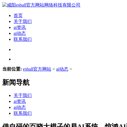
首页
关于我们
ai资讯
ai动态
联系我们
当前位置:
esball官方网站
>
ai动态
>
新闻导航
关于我们
ai资讯
ai动态
联系我们
借自研的百晓大模子的易AI系统、惊鸿A