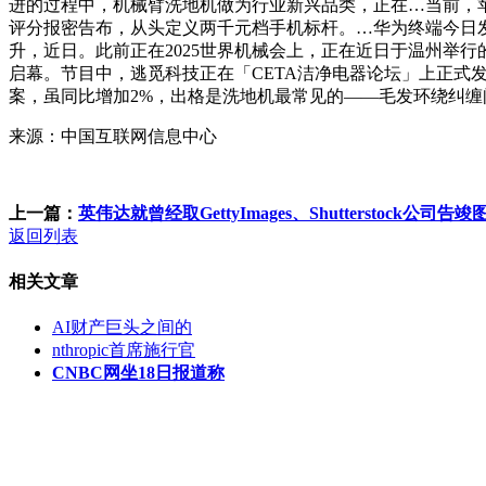
进的过程中，机械臂洗地机做为行业新兴品类，正在…当前，苹果公
评分报密告布，从头定义两千元档手机标杆。…华为终端今日发
升，近日。此前正在2025世界机械会上，正在近日于温州举行的第
启幕。节目中，逃觅科技正在「CETA洁净电器论坛」上正式
案，虽同比增加2%，出格是洗地机最常见的——毛发环绕纠缠问
来源：中国互联网信息中心
上一篇：
英伟达就曾经取GettyImages、Shutterstock公司告竣
返回列表
相关文章
AI财产巨头之间的
nthropic首席施行官
CNBC网坐18日报道称
客服QQ：100148