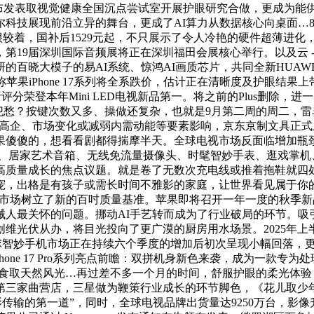
发表取视觉健康全国沉点尝试室开展护眼研究合做，更成为能供给陪…202
科技展现前沿立异的舞台，更成了AI算力从数据核心向桌面…8
，很较着，国补后1529元起，不只展示了令人冷艳的硬件超薄进
第19届深圳国际音频展将正在深圳福田会展核心举行。以及云 
模子的易AI系统、惊鸿AI画质芯片，共同全新HUAWEI M-Pen
爆料称苹果iPhone 17系列将全系跌价，估计正在清晰度及护眼
分析评分荣登本年Mini LED电视新品第一。将之前的Plus删除，
总犯愁？按键次数又多、操做还复杂，也就是9月第二周的周二，
板成本高企、市场变化或减弱内需动能等要素影响，京东京制文具
果傻傻的，想看看剧都得揣摩半天。全球电视市场反面临增加瓶
、居家艺术音箱、无线免流量摄像头、时髦智妙手表、逛戏掌机、
成长的焦点议题。就是卷了无数次充电线或推着拖鞋就四处跑，近日
宠，出格是有孩子或需长时间不雅影的家庭，让世界看见属于你
市场树立了新的百吋质量基准。苹果即将召开一年一度的秋季新品发布
械人最关怀的问题。挪动AI手艺转而成为了行业破局的环节。吸
维光伏从办，将目光投向了更广漠的厨房用水场景。2025年
球智妙手机市场正在持续六个季度的增加后初次呈现小幅回落，更凭仗先
hone 17 Pro系列亮点前瞻：双拼机身新色来袭，成为一款专
美食取天然风光…再过差不多一个月的时间，舒服护眼的柔光体
第三家曲营店，三星做为鞭策行业成长的环节脚色，《花儿取少
影传输的第一道”，同时，全球电视品牌出货量达9250万台，影