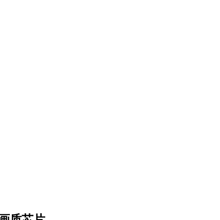
I画质芯片