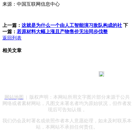
来源：中国互联网信息中心
上一篇：
这就是为什么一个由人工智能演习敌队构成的社
下
一篇：
若原材料大幅上涨且产物售价无法同步伐整
返回列表
相关文章
183 9181 6005
客服热线：
客服QQ：10014803 公司地址：陕西省咸阳市秦都区世纪大
道华宇双子星A座 法律顾问：陕西润丰律师事务所
网站地图
| 版权声明：本网站所用文字图片部分来源于公共
网络或者素材网站，凡图文未署名者均为原始状况，但作者发
现后可告知认领，
我们仍会及时署名或依照作者本人意愿处理，如未及时联系本
站，本网站不承担任何责任。