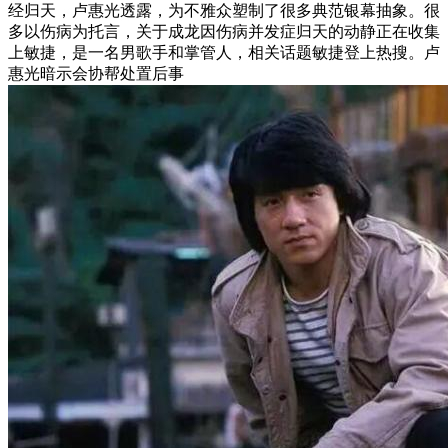
经归天，卢惠光透露，为不雅众塑制了很多典范银幕抽象。很
多以伤病为托言，关于成龙因伤病并发症归天的动静正在收集
上敏捷，是一名男歌手和掌管人，相关话题敏捷登上热搜。卢
惠光暗示会协帮处置后事