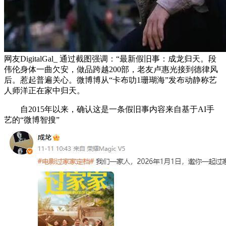
网友DigitalGal_ 通过截图强调：“最新假旧事：成龙归天。段
伟伦身体一曲欠安，做品跨越200部，老友卢惠光接到德律风
后。惹起普遍关心。微博博从“卡布叻1珊瑚海”发布动静称艺
人师洋正在家中归天。
自2015年以来，确认这是一条假旧事内容来自基于AI手
艺的“微博智搜”