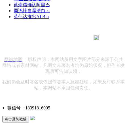
蔡崇信确认阿里巴
周鸿祎自曝清白：
英伟达推出AI Blu
183 9181 6005
客服热线：
客服QQ：10014803 公司地址：陕西省咸阳市秦都区世纪大
道华宇双子星A座 法律顾问：陕西润丰律师事务所
网站地图
| 版权声明：本网站所用文字图片部分来源于公共
网络或者素材网站，凡图文未署名者均为原始状况，但作者发
现后可告知认领，
我们仍会及时署名或依照作者本人意愿处理，如未及时联系本
站，本网站不承担任何责任。
+
微信号：
18391816005
点击复制微信