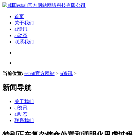
首页
关于我们
ai资讯
ai动态
联系我们
当前位置:
esball官方网站
>
ai资讯
>
新闻导航
关于我们
ai资讯
ai动态
联系我们
特别正在复杂使命处置和通明化思虑过程