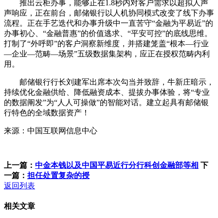
推出云柜办事，能够正在1.8秒内对客户需求以超拟人声
声响应，正在前台，邮储银行以人机协同模式改变了线下办事
流程。正在手艺迭代和办事升级中一直苦守“金融为平易近”的
办事初心、“金融普惠”的价值逃求、“平安可控”的底线思维。
打制了“外呼即”的客户洞察新维度，并搭建笼盖“根本—行业
—企业—范畴—场景”五级数据集架构，应正在授权范畴内利
用。
邮储银行行长刘建军出席本次勾当并致辞，牛新庄暗示，
持续优化金融供给、降低融资成本、提拔办事体验，将“专业
的数据阐发”为“人人可操做”的智能对话。建立起具有邮储银
行特色的全域数据资产！
来源：中国互联网信息中心
上一篇：
中金本钱以及中国平易近行分行科创金融部等相
下
一篇：
担任处置复杂的授
返回列表
相关文章