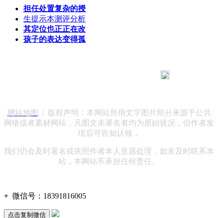
担任处置复杂的授
生提示本测评分析
其定位也正正在改
孩子的表达变得孤
183 9181 6005
客服热线：
客服QQ：10014803 公司地址：陕西省咸阳市秦都区世纪大
道华宇双子星A座 法律顾问：陕西润丰律师事务所
网站地图
| 版权声明：本网站所用文字图片部分来源于公共
网络或者素材网站，凡图文未署名者均为原始状况，但作者发
现后可告知认领，
我们仍会及时署名或依照作者本人意愿处理，如未及时联系本
站，本网站不承担任何责任。
+
微信号：
18391816005
点击复制微信