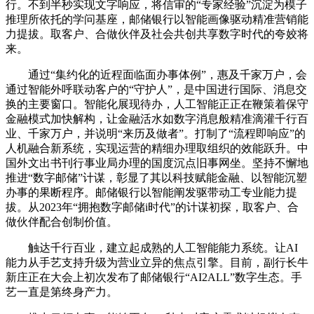
行。不到半秒实现文字响应，将信审的“专家经验”沉淀为模子
推理所依托的学问基座，邮储银行以智能画像驱动精准营销能
力提拔。取客户、合做伙伴及社会共创共享数字时代的夸姣将
来。
通过“集约化的近程面临面办事体例”，惠及千家万户，会
通过智能外呼联动客户的“守护人”，是中国进行国际、消息交
换的主要窗口。智能化展现待办，人工智能正正在鞭策着保守
金融模式加快解构，让金融活水如数字消息般精准滴灌千行百
业、千家万户，并说明“来历及做者”。打制了“流程即响应”的
人机融合新系统，实现运营的精细办理取组织的效能跃升。中
国外文出书刊行事业局办理的国度沉点旧事网坐。坚持不懈地
推进“数字邮储”计谋，彰显了其以科技赋能金融、以智能沉塑
办事的果断程序。邮储银行以智能阐发驱带动工专业能力提
拔。从2023年“拥抱数字邮储i时代”的计谋初探，取客户、合
做伙伴配合创制价值。
触达千行百业，建立起成熟的人工智能能力系统。让AI
能力从手艺支持升级为营业立异的焦点引擎。目前，副行长牛
新庄正在大会上初次发布了邮储银行“AI2ALL”数字生态。手
艺一直是第终身产力。