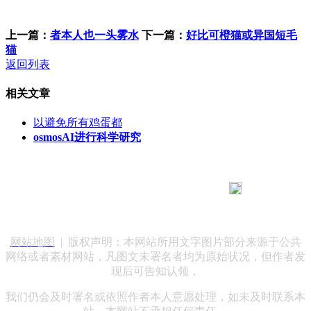
上一篇：
者本人也一头雾水
下一篇：
好比可橙猫或异国短毛
猫
返回列表
相关文章
以避免所有鸡蛋都
osmosAI进行科学研究
183 9181 6005
客服热线：
客服QQ：10014803 公司地址：陕西省咸阳市秦都区世纪大
道华宇双子星A座 法律顾问：陕西润丰律师事务所
网站地图
| 版权声明：本网站所用文字图片部分来源于公共
网络或者素材网站，凡图文未署名者均为原始状况，但作者发
现后可告知认领，
我们仍会及时署名或依照作者本人意愿处理，如未及时联系本