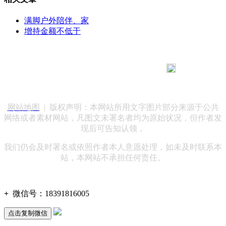
满脚户外陪伴、家
增持金额不低于
183 9181 6005
客服热线：
客服QQ：10014803 公司地址：陕西省咸阳市秦都区世纪大
道华宇双子星A座 法律顾问：陕西润丰律师事务所
网站地图
| 版权声明：本网站所用文字图片部分来源于公共
网络或者素材网站，凡图文未署名者均为原始状况，但作者发
现后可告知认领，
我们仍会及时署名或依照作者本人意愿处理，如未及时联系本
站，本网站不承担任何责任。
+
微信号：
18391816005
点击复制微信