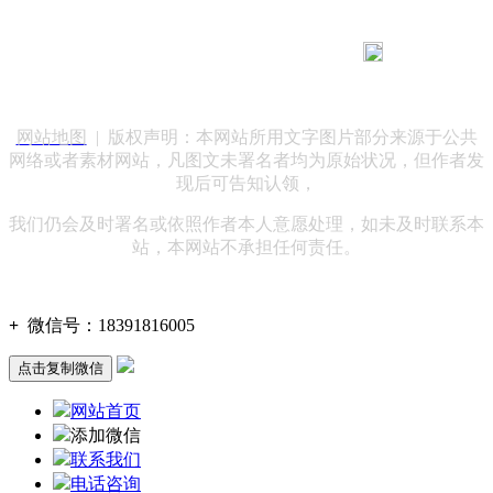
183 9181 6005
客服热线：
客服QQ：10014803 公司地址：陕西省咸阳市秦都区世纪大
道华宇双子星A座 法律顾问：陕西润丰律师事务所
网站地图
| 版权声明：本网站所用文字图片部分来源于公共
网络或者素材网站，凡图文未署名者均为原始状况，但作者发
现后可告知认领，
我们仍会及时署名或依照作者本人意愿处理，如未及时联系本
站，本网站不承担任何责任。
+
微信号：
18391816005
点击复制微信
网站首页
添加微信
联系我们
电话咨询