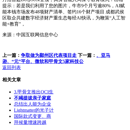
提示：若是我们利用了您的图片，牛市9个月亏逾80%，AI赋
能本钱市场发布48项财产清单、签约16个财产项目 成都武侯
区取企共建数字经济财产重生态每经AI快讯，为鞭策“人工智
能+教育”，
来源：中国互联网信息中心
上一篇：
争取做为鄞州区代表项目走
下一篇：
、亚马
逊、“元”平台、微软和甲骨文5家科技公
返回列表
相关文章
3.甲骨文推出OCI生
不竭提拔亲子家庭
总结出人能为企业
Lightmatter的光子计
国际款式变更、商
拜候量增速跨越