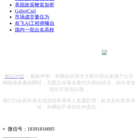
美国政策鞭策加密
GaborCsel
市场成交量仅为
奈飞AI工程师曝自
国内一批出名高校
183 9181 6005
客服热线：
客服QQ：10014803 公司地址：陕西省咸阳市秦都区世纪大
道华宇双子星A座 法律顾问：陕西润丰律师事务所
网站地图
| 版权声明：本网站所用文字图片部分来源于公共
网络或者素材网站，凡图文未署名者均为原始状况，但作者发
现后可告知认领，
我们仍会及时署名或依照作者本人意愿处理，如未及时联系本
站，本网站不承担任何责任。
+
微信号：
18391816005