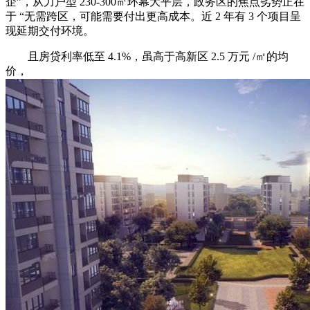
企”，从力户型 230-300㎡环幕大平层，政务区的焦点劣势正在
于 “无需跨区，可能需要付出更高成本。近 2 年有 3 个项目呈
现延期交付环境。
且房贷利率低至 4.1%，虽高于高新区 2.5 万元 /㎡的均
价，