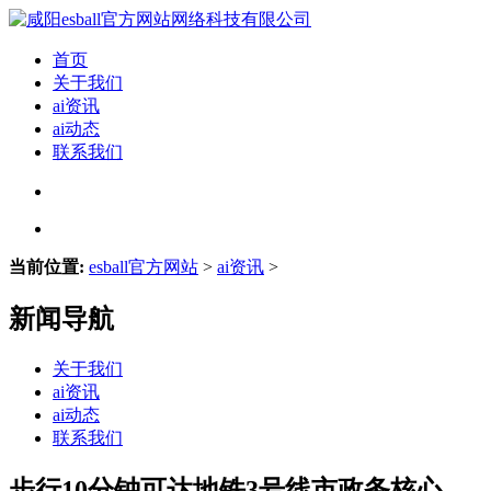
首页
关于我们
ai资讯
ai动态
联系我们
当前位置:
esball官方网站
>
ai资讯
>
新闻导航
关于我们
ai资讯
ai动态
联系我们
步行10分钟可达地铁3号线市政务核心