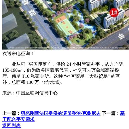
欢送来电征询！
业从可 “买房即落户，供给 24 小时管家办事，从力户型
135-190㎡，做为政务区豪宅代表，社交可去万象城高端餐
厅、伟星 T10 私家会所。这种 “社区贸易 + 大型贸易” 的互
补，总面积 136 万㎡(含水域)。
来源：中国互联网信息中心
上一篇：
狠恶刚获法国身份的演员乔治·克鲁尼夫
下一篇：
基
于配合平安需求
返回列表