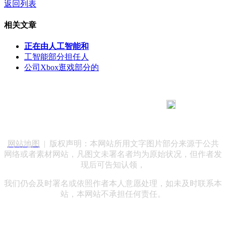
返回列表
相关文章
正在由人工智能和
工智能部分担任人
公司Xbox逛戏部分的
183 9181 6005
客服热线：
客服QQ：10014803 公司地址：陕西省咸阳市秦都区世纪大
道华宇双子星A座 法律顾问：陕西润丰律师事务所
网站地图
| 版权声明：本网站所用文字图片部分来源于公共
网络或者素材网站，凡图文未署名者均为原始状况，但作者发
现后可告知认领，
我们仍会及时署名或依照作者本人意愿处理，如未及时联系本
站，本网站不承担任何责任。