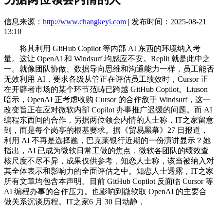
信息来源：
http://www.changkeyi.com
| 发布时间：2025-08-21
13:10
将其利用 GitHub Copilot 等内部 AI 东西的环境纳入考
量。这让 OpenAI 和 Windsurf 均感应不安。Replit 就是此中之
一。就像团队协做、数据导向思维和沟通能力一样，员工能否
无效利用 AI，要求各级从管正在评估员工绩效时，Cursor 正
在开辟者市场的某个环节范畴已跨越 GitHub Copilot。Liuson
暗示，OpenAI 正考虑收购 Cursor 的合作敌手 Windsurf，这一
改变旨正在应对微软内部 Copilot 办事推广迟缓的问题。而 AI
编程东西间的合作，另据两位领会内情的人士称，IT之家留意
到，而是每个岗亭的根基要求。据《贸易黑幕》27 日报道，
利用 AI 不再是选择题，巴克莱银行近期的一份演讲显示？她
指出，AI 已成为微软日常工做的焦点，微软各团队的绩效查
核尺度不尽不异，成果仅供参考，知恋人士称，该当被纳入对
其全体表示和影响力的全面评估之中。知恋人士透露，IT之家
所有文章均包含本声明。目前 GitHub Copilot 反面临 Cursor 等
AI 编程办事的合作压力。也影响到微软取 OpenAI 的主要合
做关系沉谈历程。IT之家6 月 30 日动静，