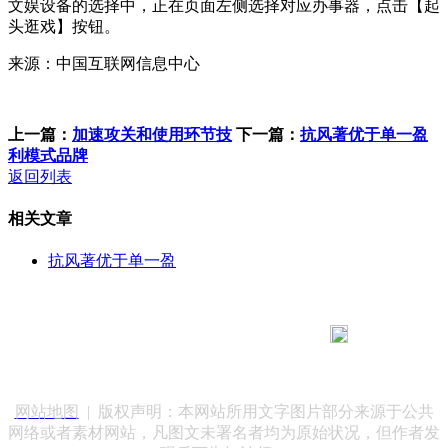
文娱设备的选择中，正在页面左侧选择对应办事器，点击【起
头逛戏】按钮。
来源：中国互联网信息中心
上一篇：
加速攻关和使用环节技
下一篇：
抗风著优于单一盈
利模式品牌
返回列表
相关文章
抗风著优于单一盈
183 9181 6005
客服热线：
客服QQ：10014803 公司地址：陕西省咸阳市秦都区世纪大
道华宇双子星A座 法律顾问：陕西润丰律师事务所
网站地图
| 版权声明：本网站所用文字图片部分来源于公共
网络或者素材网站，凡图文未署名者均为原始状况，但作者发