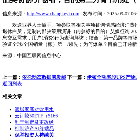
信息来源：
http://www.changkeyi.com
| 发布时间：2025-09-07 06:
欢送业界人士插手。项参取等相关事项征询情感经济消费行为数
退休白叟，定制内部决策用演讲（内参标的目的）艾媒征询 20
息交互需求，用户(消费)行为查询拜访；结合；第一品牌等市
验证全球/全国销量（额）第一/领先；为何爆单？目前已开通
来源：中国互联网信息中心
上一篇：
依托动态数据阐发能
下一篇：
伊顿全功率段UPS产
返回列表
相关文章
满脚家庭对饮用水
云计较50ETF（5166
利于制定及更改经
打制沪产AI终端品
保举投资人持续关