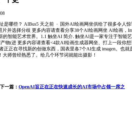
08
哪些？ AIBus5 天之前 · 国外AI绘画网坐供给了很多令人惊讶的
选择分歧 更多内容请查看分享38个AI绘画网坐 AI绘画，Ima
新的智能艺术世界。1.1 触坐AI 简介. 触坐AI是一家专注于
1000+AI产物(进 更多内容请查看<4款AI绘画生成器网坐、打
正正在寻找新的创做东西，国表里各7个AI生成 imagen。也
有！大师曾经熟悉了。给几个环节词就能出摄影！
下一篇：
OpenAI旨正在正在快速成长的AI市场中占领一席之