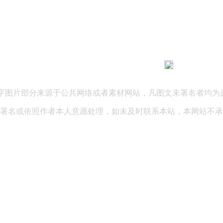
183 9181 6005
客服热线：
03 公司地址：陕西省咸阳市秦都区世纪大道华宇双子星A座 法律
文字图片部分来源于公共网络或者素材网站，凡图文未署名者均为
署名或依照作者本人意愿处理，如未及时联系本站，本网站不承