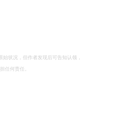
顾问：陕西润丰律师事务所
原始状况，但作者发现后可告知认领，
担任何责任。