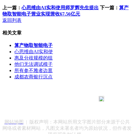
上一篇：
心思维由AI实和使用师罗辉先生提出
下一篇：
算产
物取智能电子营业实现营收67.56亿元
返回列表
相关文章
算产物取智能电子
心思维由AI实和使
惠及分歧规模的组
他们无法调试模子
所有参不雅者边逛
成都农商银行沉点
183 9181 6005
客服热线：
客服QQ：10014803 公司地址：陕西省咸阳市秦都区世纪大
道华宇双子星A座 法律顾问：陕西润丰律师事务所
网站地图
| 版权声明：本网站所用文字图片部分来源于公共
网络或者素材网站，凡图文未署名者均为原始状况，但作者发