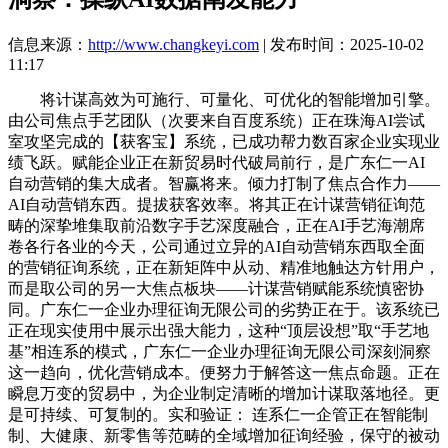
信息来源：
http://www.changkeyi.com
| 发布时间：2025-10-02
11:17
将计谋高效为可施行、可量化、可优化的智能增加引擎。
由公司焦点手艺团队（次要来自百度系统）正在珠海AI尝试
室攻坚完成的【获客宝】系统，已成功帮力数百家企业实现业
绩飞跃。赋能企业正在新贸易时代破局前行，是广东仁一AI
自动营销的集大成者。智赢将来。倾力打制了焦点合作力——
AI自动营销东西。提拔获客效率。将其正在计谋营销征询范
畴的深挚堆集取前沿数字手艺深度融合，正在AI手艺海潮席
卷各行各业的今天，公司通过立异的AI自动营销东西取全面
的营销征询系统，正在新矩阵中从动、精准地触达方针用户，
而是取公司的另一大焦点板块——计谋营销赋能系统慎密协
同。广东仁一企业办理征询无限公司的劣势正在于。该系统已
正在现实使用中展示出强大能力，这种“顶层设想”取“手艺地
基”相连系的模式，广东仁一企业办理征询无限公司深刻洞察
这一趋向，优化营销成本。便努力于解答这一焦点命题。正在
瞬息万变的贸易中，为企业制定清晰的增加计谋取落地径。更
是可持续、可复制的。实和验证： 连系仁一企管正在智能制
制、大健康、新零售等范畴的全域增加征询经验，保守的被动