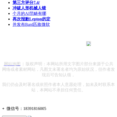
第三方评分7.4/
冲破人形机械人锻
个月的AI范畴有哪
再次报歉Lepton的定
并发布Bard匹敌微软
183 9181 6005
客服热线：
客服QQ：10014803 公司地址：陕西省咸阳市秦都区世纪大
道华宇双子星A座 法律顾问：陕西润丰律师事务所
网站地图
| 版权声明：本网站所用文字图片部分来源于公共
网络或者素材网站，凡图文未署名者均为原始状况，但作者发
现后可告知认领，
我们仍会及时署名或依照作者本人意愿处理，如未及时联系本
站，本网站不承担任何责任。
+
微信号：
18391816005